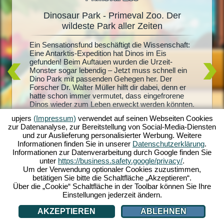
Dinosaur Park - Primeval Zoo. Der
Dinosa
oo
wildeste Park aller Zeiten
hter
Ein Sensationsfund beschäftigt die Wissenschaft:
Lebendig
e und
Eine Antarktis-Expedition hat Dinos im Eis
aller Din
nn
gefunden! Beim Auftauen wurden die Urzeit-
Dinosaur
en Dino-
Monster sogar lebendig – Jetzt muss schnell ein
eigenen 
ark:
Dino Park mit passenden Gehegen her. Der
jeder Me
ommen
Forscher Dr. Walter Müller hilft dir dabei, denn er
versorgs
ffe
hatte schon immer vermutet, dass eingefrorene
und hält
pische
Dinos wieder zum Leben erweckt werden könnten.
dann kan
mit
Kommt er so auch hinter das Geheimnis seiner
noch meh
ten aus.
upjers
(Impressum)
verwendet auf seinen Webseiten Cookies
verschwundenen Frau? Starte jetzt ins Urzeit-
Park zur
ine eigene
zur Datenanalyse, zur Bereitstellung von Social-Media-Diensten
Abenteuer mit Dinosaur Park: Primeval Zoo!
kannst d
noch?
und zur Auslieferung personalisierter Werbung. Weitere
investier
Informationen finden Sie in unserer
Datenschutzerklärung
.
Informationen zur Datenverarbeitung durch Google finden Sie
unter
https://business.safety.google/privacy/
.
Um der Verwendung optionaler Cookies zuzustimmen,
betätigen Sie bitte die Schaltfläche „Akzeptieren“.
Über die „Cookie“ Schaltfläche in der Toolbar können Sie Ihre
Einstellungen jederzeit ändern.
AKZEPTIEREN
ABLEHNEN