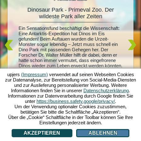
Dinosaur Park - Primeval Zoo. Der
Dinosa
oo
wildeste Park aller Zeiten
hter
Ein Sensationsfund beschäftigt die Wissenschaft:
Lebendig
e und
Eine Antarktis-Expedition hat Dinos im Eis
aller Din
nn
gefunden! Beim Auftauen wurden die Urzeit-
Dinosaur
en Dino-
Monster sogar lebendig – Jetzt muss schnell ein
eigenen 
ark:
Dino Park mit passenden Gehegen her. Der
jeder Me
ommen
Forscher Dr. Walter Müller hilft dir dabei, denn er
versorgs
ffe
hatte schon immer vermutet, dass eingefrorene
und hält
pische
Dinos wieder zum Leben erweckt werden könnten.
dann kan
mit
Kommt er so auch hinter das Geheimnis seiner
noch meh
ten aus.
upjers
(Impressum)
verwendet auf seinen Webseiten Cookies
verschwundenen Frau? Starte jetzt ins Urzeit-
Park zur
ine eigene
zur Datenanalyse, zur Bereitstellung von Social-Media-Diensten
Abenteuer mit Dinosaur Park: Primeval Zoo!
kannst d
noch?
und zur Auslieferung personalisierter Werbung. Weitere
investier
Informationen finden Sie in unserer
Datenschutzerklärung
.
Informationen zur Datenverarbeitung durch Google finden Sie
unter
https://business.safety.google/privacy/
.
Um der Verwendung optionaler Cookies zuzustimmen,
betätigen Sie bitte die Schaltfläche „Akzeptieren“.
Über die „Cookie“ Schaltfläche in der Toolbar können Sie Ihre
Einstellungen jederzeit ändern.
AKZEPTIEREN
ABLEHNEN