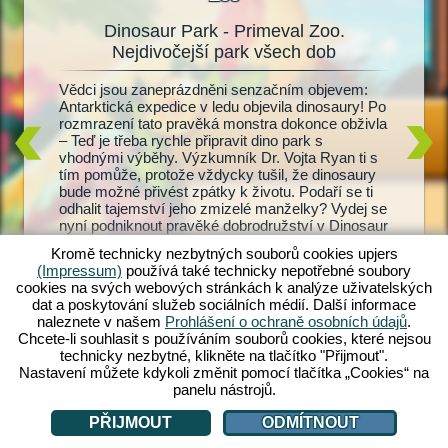
Dinosaur Park - Primeval Zoo.
Dinos
oo
Nejdivočejší park všech dob
ový
Vědci jsou zaneprázdněni senzačním objevem:
Žijící d
 a
Antarktická expedice v ledu objevila dinosaury! Po
dinosaur
ů. Pak
rozmrazení tato pravěká monstra dokonce obživla
Primeval
 v celých
– Teď je třeba rychle připravit dino park s
a T-Rex
r Park:
vhodnými výběhy. Výzkumník Dr. Vojta Ryan ti s
dinosaur
tvé zoo
tím pomůže, protože vždycky tušil, že dinosaury
krmení a
inosaury
bude možné přivést zpátky k životu. Podaří se ti
Provádíš
 vybav je
odhalit tajemství jeho zmizelé manželky? Vydej se
mláďátka
bavením.
nyní podniknout pravěké dobrodružství v Dinosaur
návštěvn
ůj
Park: Primeval Zoo!
návštěvn
ekáš?
Kromě technicky nezbytných souborů cookies upjers
je můžeš
(Impressum)
používá také technicky nepotřebné soubory
dino zoo
cookies na svých webových stránkách k analýze uživatelských
dat a poskytování služeb sociálních médií. Další informace
naleznete v našem
Prohlášení o ochraně osobních údajů
.
Chcete-li souhlasit s používáním souborů cookies, které nejsou
technicky nezbytné, klikněte na tlačítko "Přijmout".
Nastavení můžete kdykoli změnit pomocí tlačítka „Cookies“ na
panelu nástrojů.
PŘIJMOUT
ODMÍTNOUT