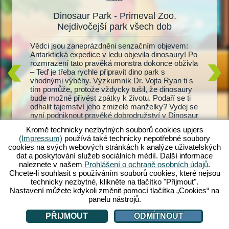
Dinosaur Park - Primeval Zoo.
Dinos
oo
Nejdivočejší park všech dob
ový
Vědci jsou zaneprázdněni senzačním objevem:
Žijící d
 a
Antarktická expedice v ledu objevila dinosaury! Po
dinosaur
ů. Pak
rozmrazení tato pravěká monstra dokonce obživla
Primeval
 v celých
– Teď je třeba rychle připravit dino park s
a T-Rex
r Park:
vhodnými výběhy. Výzkumník Dr. Vojta Ryan ti s
dinosaur
tvé zoo
tím pomůže, protože vždycky tušil, že dinosaury
krmení a
inosaury
bude možné přivést zpátky k životu. Podaří se ti
Provádíš
 vybav je
odhalit tajemství jeho zmizelé manželky? Vydej se
mláďátka
bavením.
nyní podniknout pravěké dobrodružství v Dinosaur
návštěvn
ůj
Park: Primeval Zoo!
návštěvn
ekáš?
Kromě technicky nezbytných souborů cookies upjers
je můžeš
(Impressum)
používá také technicky nepotřebné soubory
dino zoo
cookies na svých webových stránkách k analýze uživatelských
dat a poskytování služeb sociálních médií. Další informace
naleznete v našem
Prohlášení o ochraně osobních údajů
.
Chcete-li souhlasit s používáním souborů cookies, které nejsou
technicky nezbytné, klikněte na tlačítko "Přijmout".
Nastavení můžete kdykoli změnit pomocí tlačítka „Cookies“ na
panelu nástrojů.
PŘIJMOUT
ODMÍTNOUT