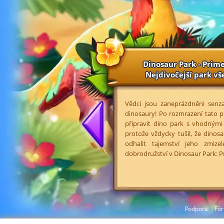
Dinosaur Park - Prime
Nejdivočejší park vš
Vědci jsou zaneprázdněni senza
dinosaury! Po rozmrazení tato p
připravit dino park s vhodnými
protože vždycky tušil, že dinos
odhalit tajemství jeho zmiz
dobrodružství v Dinosaur Park: P
Podpora
Fó