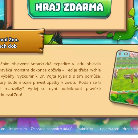
val Zoo.
ech dob
čním objevem: Antarktická expedice v ledu objevila
ravěká monstra dokonce obživla – Teď je třeba rychle
 výběhy. Výzkumník Dr. Vojta Ryan ti s tím pomůže,
aury bude možné přivést zpátky k životu. Podaří se ti
elé manželky? Vydej se nyní podniknout pravěké
rimeval Zoo!
rum
Impresum
Ochrana osobních údajů
Podmínky
upjers.com - Hraj zda
Spravovat cookies