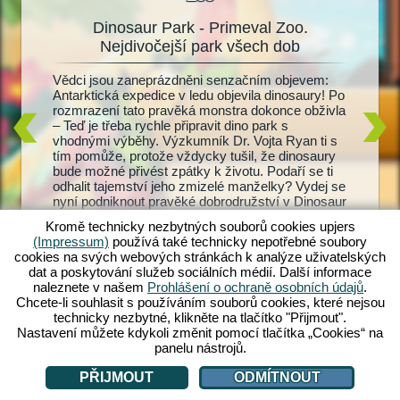
Dinosaur Park - Primeval Zoo.
Dinos
oo
Nejdivočejší park všech dob
ový
Vědci jsou zaneprázdněni senzačním objevem:
Žijící d
 a
Antarktická expedice v ledu objevila dinosaury! Po
dinosaur
ů. Pak
rozmrazení tato pravěká monstra dokonce obživla
Primeval
 v celých
– Teď je třeba rychle připravit dino park s
a T-Rex
r Park:
vhodnými výběhy. Výzkumník Dr. Vojta Ryan ti s
dinosaur
tvé zoo
tím pomůže, protože vždycky tušil, že dinosaury
krmení a
inosaury
bude možné přivést zpátky k životu. Podaří se ti
Provádíš
 vybav je
odhalit tajemství jeho zmizelé manželky? Vydej se
mláďátka
bavením.
nyní podniknout pravěké dobrodružství v Dinosaur
návštěvn
ůj
Park: Primeval Zoo!
návštěvn
ekáš?
Kromě technicky nezbytných souborů cookies upjers
je můžeš
(Impressum)
používá také technicky nepotřebné soubory
dino zoo
cookies na svých webových stránkách k analýze uživatelských
dat a poskytování služeb sociálních médií. Další informace
naleznete v našem
Prohlášení o ochraně osobních údajů
.
Chcete-li souhlasit s používáním souborů cookies, které nejsou
technicky nezbytné, klikněte na tlačítko "Přijmout".
Nastavení můžete kdykoli změnit pomocí tlačítka „Cookies“ na
panelu nástrojů.
PŘIJMOUT
ODMÍTNOUT