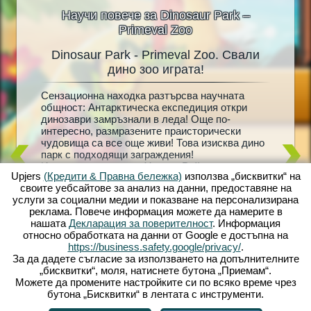
Научи повече за Dinosaur Park –
Primeval Zoo
Dinosaur Park - Primeval Zoo. Свали
Dinosa
oo
дино зоо играта!
Сензационна находка разтърсва научната
Живи ди
що
общност: Антарктическа експедиция откри
мечта н
ни
динозаври замръзнали в леда! Още по-
сбъдна! 
 на
интересно, размразените праисторически
създайт
живейте
чудовища са все още живи! Това изисква дино
пълен с
k -
парк с подходящи заграждения!
Вашата 
жете да
Изследователят д -р Уолтър Райън е тук, за да
добре с
ивотни
Upjers
(Кредити & Правна бележка)
използва „бисквитки“ на
помогне - той винаги е подозирал, че
като съ
айте
своите уебсайтове за анализ на данни, предоставяне на
замразените динозаври могат да бъдат
загражд
ения за
услуги за социални медии и показване на персонализирана
събудени отново към живот. Но дали ще
развъди
ждения с
реклама. Повече информация можете да намерите в
разбере какво се е случило и с изчезналата му
привлеч
рачки.
нашата
Декларация за поверителност
. Информация
съпруга? Влезте в диво праисторическо
бебета 
 жив
относно обработката на данни от Google е достъпна на
приключение с Dinosaur Park – Primeval Zoo!
динозав
а
https://business.safety.google/privacy/
.
използв
За да дадете съгласие за използването на допълнителните
нови ди
„бисквитки“, моля, натиснете бутона „Приемам“.
очаква!
Можете да промените настройките си по всяко време чрез
бутона „Бисквитки“ в лентата с инструменти.