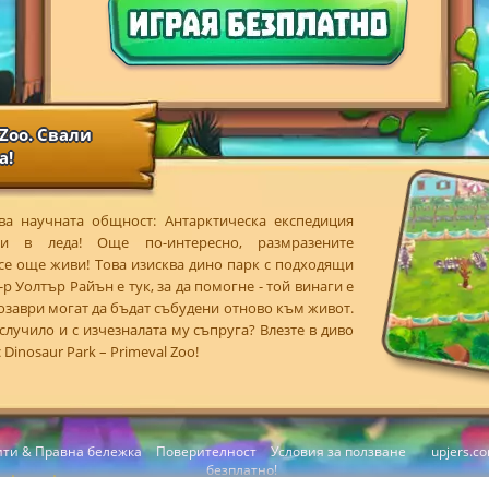
 Zoo. Свали
а!
ва научната общност: Антарктическа експедиция
ли в леда! Още по-интересно, размразените
се още живи! Това изисква дино парк с подходящи
р Уолтър Райън е тук, за да помогне - той винаги е
озаври могат да бъдат събудени отново към живот.
случило и с изчезналата му съпруга? Влезте в диво
inosaur Park – Primeval Zoo!
ити & Правна бележка
Поверителност
Условия за ползване
upjers.c
безплатно!