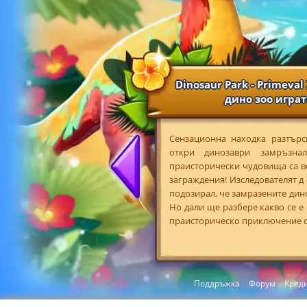
Dinosaur Park - Primeval
дино зоо играт
Сензационна находка разтърс
откри динозаври замръзна
праисторически чудовища са в
заграждения! Изследователят д -
подозирал, че замразените дин
Но дали ще разбере какво се е 
праисторическо приключение с D
Поддръжка
Форум
Кред