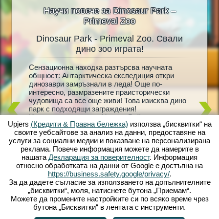
Научи повече за Dinosaur Park –
Primeval Zoo
Dinosaur Park - Primeval Zoo. Свали
Dinosa
oo
дино зоо играта!
Сензационна находка разтърсва научната
Живи ди
що
общност: Антарктическа експедиция откри
мечта н
ни
динозаври замръзнали в леда! Още по-
сбъдна! 
 на
интересно, размразените праисторически
създайт
живейте
чудовища са все още живи! Това изисква дино
пълен с
k -
парк с подходящи заграждения!
Вашата 
жете да
Изследователят д -р Уолтър Райън е тук, за да
добре с
ивотни
Upjers
(Кредити & Правна бележка)
използва „бисквитки“ на
помогне - той винаги е подозирал, че
като съ
айте
своите уебсайтове за анализ на данни, предоставяне на
замразените динозаври могат да бъдат
загражд
ения за
услуги за социални медии и показване на персонализирана
събудени отново към живот. Но дали ще
развъди
ждения с
реклама. Повече информация можете да намерите в
разбере какво се е случило и с изчезналата му
привлеч
рачки.
нашата
Декларация за поверителност
. Информация
съпруга? Влезте в диво праисторическо
бебета 
 жив
относно обработката на данни от Google е достъпна на
приключение с Dinosaur Park – Primeval Zoo!
динозав
а
https://business.safety.google/privacy/
.
използв
За да дадете съгласие за използването на допълнителните
нови ди
„бисквитки“, моля, натиснете бутона „Приемам“.
очаква!
Можете да промените настройките си по всяко време чрез
бутона „Бисквитки“ в лентата с инструменти.