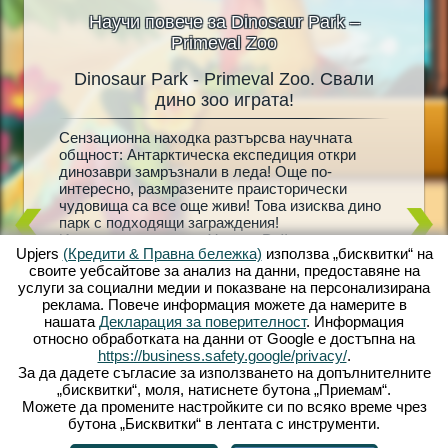
Научи повече за Dinosaur Park –
Primeval Zoo
Dinosaur Park - Primeval Zoo. Свали
Dinosa
oo
дино зоо играта!
Сензационна находка разтърсва научната
Живи ди
що
общност: Антарктическа експедиция откри
мечта н
ни
динозаври замръзнали в леда! Още по-
сбъдна! 
 на
интересно, размразените праисторически
създайт
живейте
чудовища са все още живи! Това изисква дино
пълен с
k -
парк с подходящи заграждения!
Вашата 
жете да
Изследователят д -р Уолтър Райън е тук, за да
добре с
ивотни
Upjers
(Кредити & Правна бележка)
използва „бисквитки“ на
помогне - той винаги е подозирал, че
като съ
айте
своите уебсайтове за анализ на данни, предоставяне на
замразените динозаври могат да бъдат
загражд
ения за
услуги за социални медии и показване на персонализирана
събудени отново към живот. Но дали ще
развъди
ждения с
реклама. Повече информация можете да намерите в
разбере какво се е случило и с изчезналата му
привлеч
рачки.
нашата
Декларация за поверителност
. Информация
съпруга? Влезте в диво праисторическо
бебета 
 жив
относно обработката на данни от Google е достъпна на
приключение с Dinosaur Park – Primeval Zoo!
динозав
а
https://business.safety.google/privacy/
.
използв
За да дадете съгласие за използването на допълнителните
нови ди
„бисквитки“, моля, натиснете бутона „Приемам“.
очаква!
Можете да промените настройките си по всяко време чрез
бутона „Бисквитки“ в лентата с инструменти.